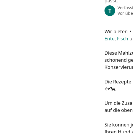
passt.
Verfass
T
Vor übe
Wir bieten 7
Ente
, 
Fisch
 u
Diese Mahlze
schonend geg
Konservieru
Die Rezepte 
🐟🐑.
Um die Zusa
auf die oben
Sie können j
Ihren Hund 