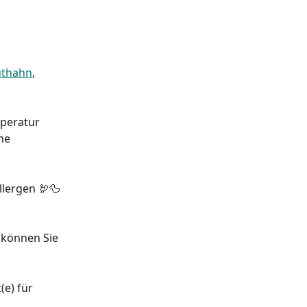
uthahn
, 
peratur 
ne 
llergen 🦃🦆
 können Sie 
e) für 