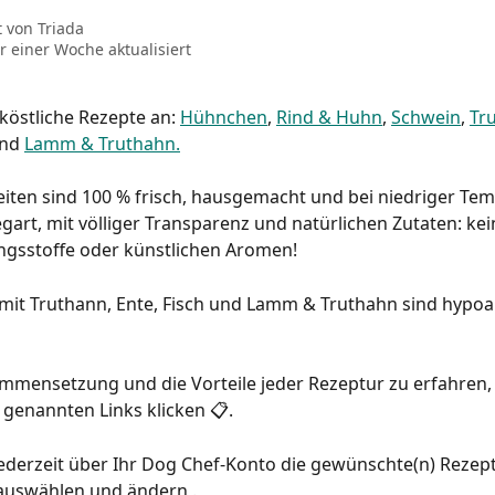
t von
Triada
r einer Woche aktualisiert
 köstliche Rezepte an: 
Hühnchen
, 
Rind & Huhn
, 
Schwein
, 
Tr
nd 
Lamm & Truthahn.
iten sind 100 % frisch, hausgemacht und bei niedriger Tem
art, mit völliger Transparenz und natürlichen Zutaten: kei
ngsstoffe oder künstlichen Aromen!
mit Truthann, Ente, Fisch und Lamm & Truthahn sind hypoa
mmensetzung und die Vorteile jeder Rezeptur zu erfahren,
 genannten Links klicken 📋.
ederzeit über Ihr Dog Chef-Konto die gewünschte(n) Rezept(
auswählen und ändern .