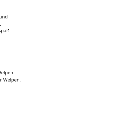
 und 
, 
spaß 
Welpen.
ür Welpen.