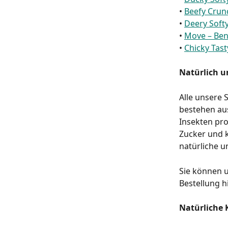
• 
Beefy Crun
• 
Deery Soft
• 
Move – Ben
• 
Chicky Tast
Natürlich 
Alle unsere 
bestehen aus
Insekten pro
Zucker und k
natürliche 
Sie können u
Bestellung h
Natürliche