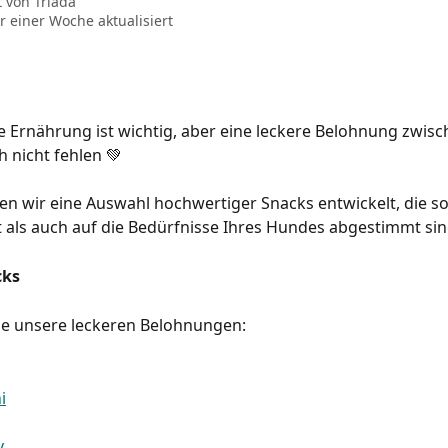
t von
Triada
r einer Woche aktualisiert
 Ernährung ist wichtig, aber eine leckere Belohnung zwis
h nicht fehlen 💚
n wir eine Auswahl hochwertiger Snacks entwickelt, die s
als auch auf die Bedürfnisse Ihres Hundes abgestimmt sin
cks
ie unsere leckeren Belohnungen:
i
y