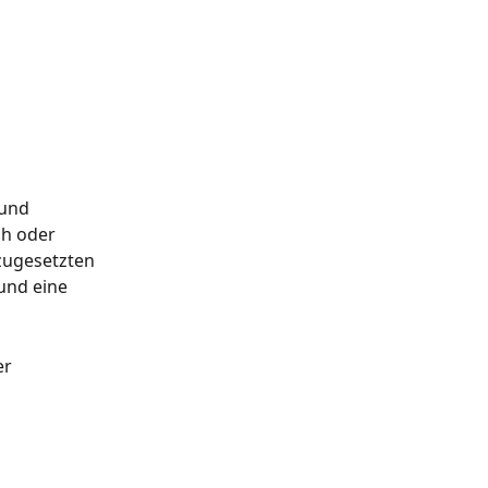
 und 
ch oder 
zugesetzten 
und eine 
r 