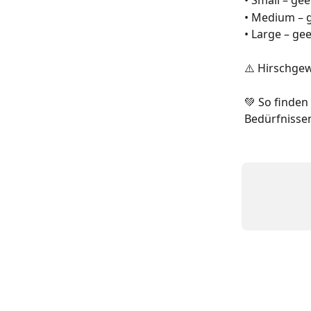
• Small – ge
• Medium – g
• Large – ge
⚠️ Hirschgew
💚 So finden
Bedürfnissen