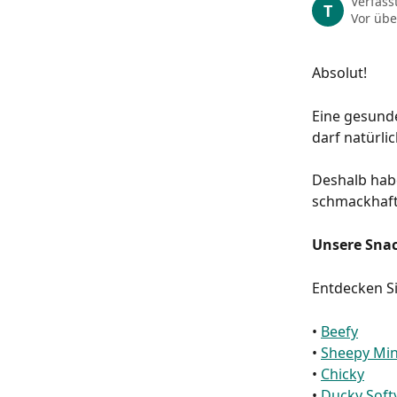
Verfass
T
Vor übe
Absolut!
Eine gesunde
darf natürlic
Deshalb habe
schmackhaft 
Unsere Sna
Entdecken S
• 
Beefy
• 
Sheepy Min
• 
Chicky
• 
Ducky Soft