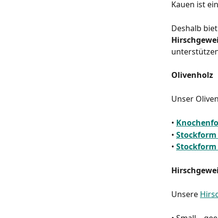
Kauen ist ei
Deshalb biet
Hirschgewe
unterstütze
Olivenholz
Unser Oliven
• 
Knochenf
• 
Stockform
• 
Stockfor
Hirschgewe
Unsere 
Hirs