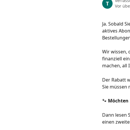
Verfass
T
Vor übe
Ja. Sobald S
aktives Abon
Bestellungen
Wir wissen, 
finanziell e
machen, all 
Der Rabatt w
Sie müssen 
🐾 
Möchten 
Dann lesen S
einen zweit