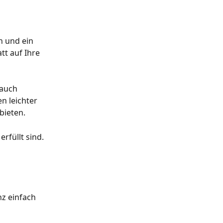
n und ein 
t auf Ihre 
auch 
n leichter 
bieten.
füllt sind. 
nz einfach 