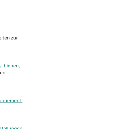
iten zur 
rschieben
, 
ren 
onnement 
stellungen