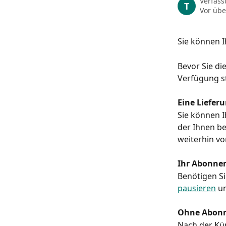
Verfass
T
Vor übe
Sie können 
Bevor Sie di
Verfügung s
Eine Liefer
Sie können I
der Ihnen be
weiterhin vo
Ihr Abonne
Benötigen Si
pausieren
 u
Ohne Abonn
Nach der Kü