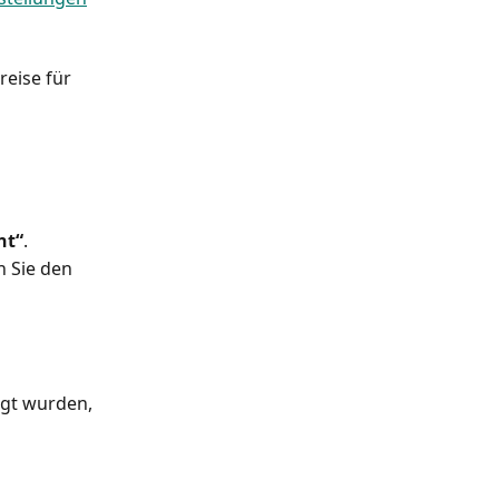
reise für 
nt“
.
n Sie den 
igt wurden, 