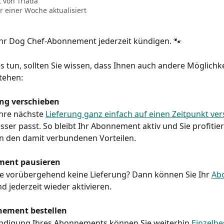
t von
Triada
r einer Woche aktualisiert
Ihr Dog Chef-Abonnement jederzeit kündigen. 🐾
es tun, sollten Sie wissen, dass Ihnen auch andere Möglichke
tehen:
ung verschieben
hre nächste 
Lieferung ganz einfach auf einen Zeitpunkt ve
sser passt. So bleibt Ihr Abonnement aktiv und Sie profitie
n den damit verbundenen Vorteilen.
ment pausieren
e vorübergehend keine Lieferung? Dann können Sie Ihr 
Ab
nd jederzeit wieder aktivieren.
ement bestellen
ndigung Ihres Abonnements können Sie weiterhin 
Einzelbe